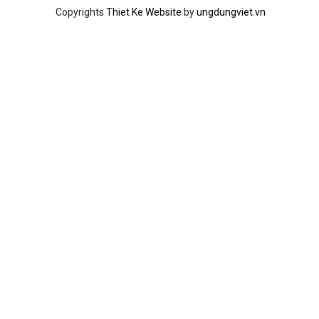
Copyrights
Thiet Ke Website
by
ungdungviet.vn