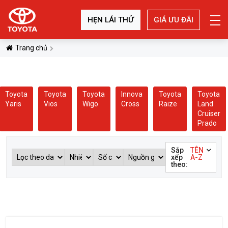
HẸN LÁI THỬ
GIÁ ƯU ĐÃI
Trang chủ
Toyota
Toyota
Toyota
Innova
Toyota
Toyota
Yaris
Vios
Wigo
Cross
Raize
Land
Cruiser
Prado
Sắp
TÊN
xếp
A-Z
theo: