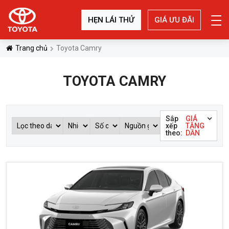
HẸN LÁI THỬ
GIÁ ƯU ĐÃI
Trang chủ
Toyota Camry
TOYOTA CAMRY
Sắp
GIÁ
xếp
TĂNG
theo:
DẦN