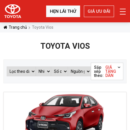
HẸN LÁI THỬ
GIÁ ƯU ĐÃI
Trang chủ
Toyota Vios
TOYOTA VIOS
Sắp
GIÁ
xếp
TĂNG
theo:
DẦN