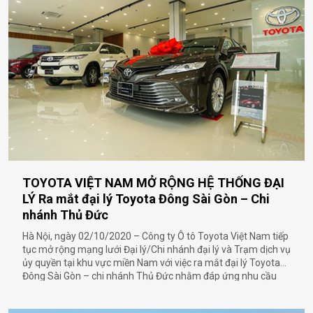
TOYOTA VIỆT NAM MỞ RỘNG HỆ THỐNG ĐẠI
LÝ Ra mắt đại lý Toyota Đông Sài Gòn – Chi
nhánh Thủ Đức
Hà Nội, ngày 02/10/2020 – Công ty Ô tô Toyota Việt Nam tiếp
tục mở rộng mạng lưới Đại lý/Chi nhánh đại lý và Trạm dịch vụ
ủy quyền tại khu vực miền Nam với việc ra mắt đại lý Toyota
Đông Sài Gòn – chi nhánh Thủ Đức nhằm đáp ứng nhu cầu
ngày càng tăng của thị trường, cũng như tiếp tục mang tới
những sản phẩm và dịch vụ chất lượng tới khách hàng trên