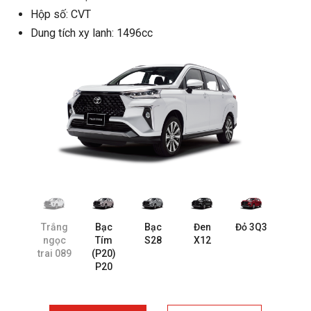
Hộp số: CVT
Dung tích xy lanh: 1496cc
Trắng
Bạc
Bạc
Đen
Đỏ 3Q3
ngọc
Tím
S28
X12
trai 089
(P20)
P20